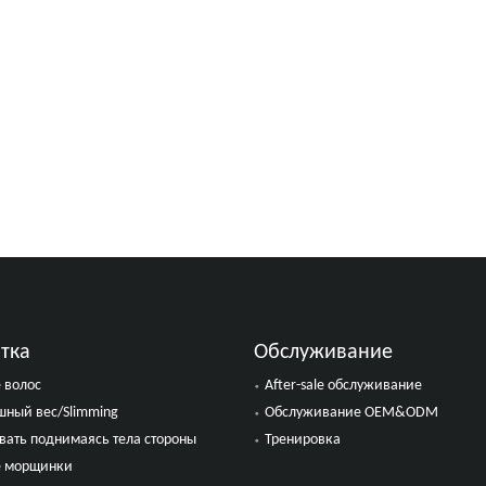
тка
Обслуживание
 волос
After-sale обслуживание
ный вес/Slimming
Обслуживание OEM&ODM
ать поднимаясь тела стороны
Тренировка
е морщинки