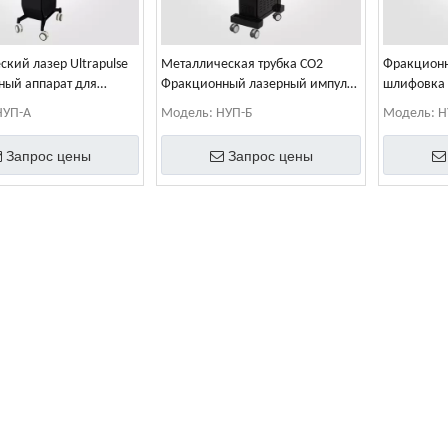
ский лазер Ultrapulse
Металлическая трубка CO2
Фракционн
ный аппарат для
Фракционный лазерный импульс
шлифовка 
ия кожи
Ultrapulse CO2 Лазерное
НУП-А
Модель:
НУП-Б
Модель:
Н
косметическое оборудование
Запрос цены
Запрос цены