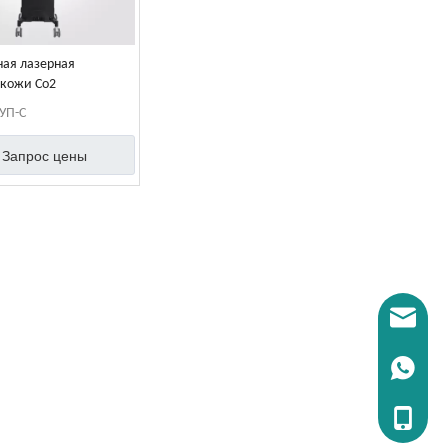
ая лазерная
кожи Co2
УП-С
Запрос цены
Электрон
WhatsAp
Тел:+86 