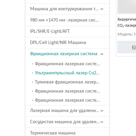
Машина для контурирования тела/похудения
Хирургиче
980 нм +1470 нм -лазерная система
CO₂-лазер
IPL/SHR/E-Light/AFT
омоложен
Модель:
DPL/Cell Light/NIR Машина
Фракционная лазерная система
Фракционная лазерная система Co2 (10600 нм)
Ультраимпульсный лазер Co2 (10600 нм)
Тулиевая фракционная лазерная система 1927 нм
Фракционная лазерная система на эрбиевом стекле, 1550 нм
Фракционная лазерная система с двумя длинами волн 1550 нм + 1927 нм
Лазерная машина для удаления татуировки
Сосудистая машина для удаления
Термическая машина