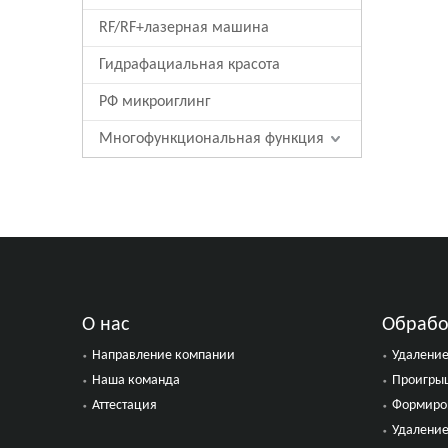
RF/RF+лазерная машина
Гидрафациальная красота
РФ микроиглинг
Многофункциональная функция
О нас
Обрабо
Направление компании
Удаление
Наша команда
Проигрыш
Аттестация
Формиров
Удалени