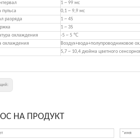
нтервал
1 ~ 99 мс
 пульса
0,1 ~ 9,9 мс
ал разряда
1 ~ 4S
ержка
1 ~ 3S
атура охлаждения
-5 ~ 5 ℃
а охлаждения
Воздух+вода+полупроводниковое о
5,7 ~ 10,4 дюйма цветного сенсорно
щий:
ОС НА ПРОДУКТ