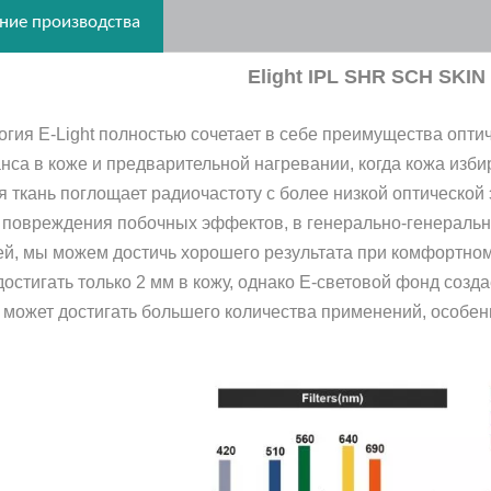
ние производства
Elight IPL SHR SCH SKI
огия E-Light полностью сочетает в себе преимущества опти
нса в коже и предварительной нагревании, когда кожа изби
я ткань поглощает радиочастоту с более низкой оптической 
 повреждения побочных эффектов, в генерально-генеральн
ей, мы можем достичь хорошего результата при комфортно
достигать только 2 мм в кожу, однако E-световой фонд созд
о может достигать большего количества применений, особен