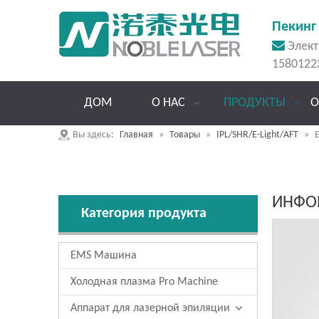
Пекинг 

Элект
1580122
ДОМ
О НАС
ПРОДУКТЫ
О
Вы здесь:
Главная
»
Товары
»
IPL/SHR/E-Light/AFT
»
E
ИНФО
Категория продукта
EMS Машина
Холодная плазма Pro Machine
Аппарат для лазерной эпиляции