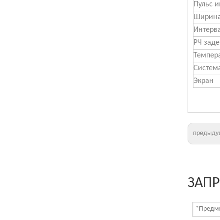
Пульс и
Ширина
Интерв
РЧ зад
Темпер
Систем
Экран
Электронная машина для удаления волос кожи
предыду
ЗАПР