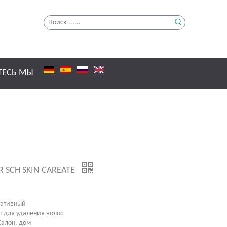
ТЕСЬ МЫ
SHR SCH SKIN CAREATE
тативный
т для удаления волос
алон, дом