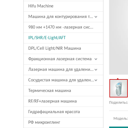
Hifu Machine
Машина для контурирования тела/похудения
980 нм +1470 нм -лазерная система
IPL/SHR/E-Light/AFT
DPL/Cell Light/NIR Машина
Фракционная лазерная система
Лазерная машина для удаления татуировки
Сосудистая машина для удаления
Термическая машина
RF/RF+лазерная машина
Поделиться
Гидрафациальная красота
Модель
РФ микроиглинг