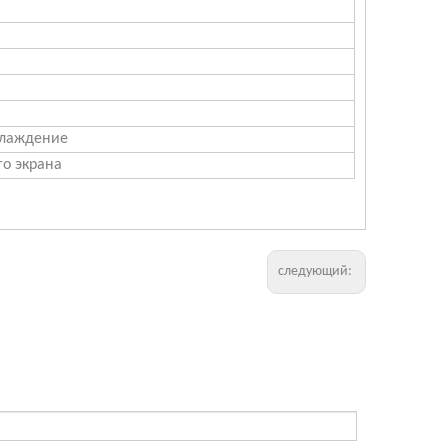
хлаждение
го экрана
следующий: