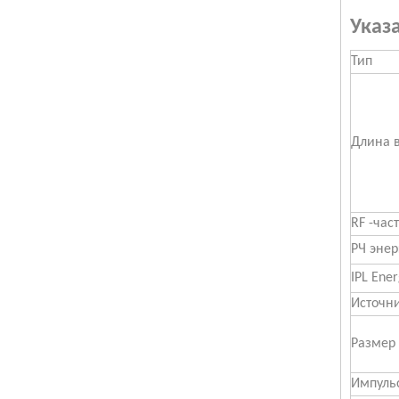
Указ
SHR выбирайте AFT IPL ELIGH
Тип
Длина 
RF -час
РЧ энер
IPL Ene
Elight SHR AFT IPL Skin Care Machine
Источн
Размер
Импуль