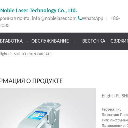
Noble Laser Technology Co., Ltd.

ронная почта:
info@noblelaser.com
WhatsApp ： +86-
2030
БРАБОТКА
ОБСЛУЖИВАНИЕ
ВЕСТОЧКА
СВЯЖИ
light IPL SHR SCH SKIN CAREATE
РМАЦИЯ О ПРОДУКТЕ
Elight IPL 
Теория:
IPL
Портатив:
Пор
Тип:
Инструмен
Приложение:
С