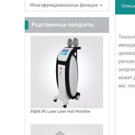
Многофункциональная функция
Описа
Родственные продукты
Технол
импеда
целева
риском
энерги
может 
мм, чт
Elight IPL Laser Laser Hair Machine