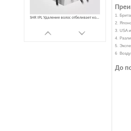
Пре
1. Брит
SHR IPL Удаление волос отбеливает косметическое оборудование
2. Япон
3. USA 
4. Разл
5. Эксп
6 Возду
До п
SHR выбирайте AFT IPL ELIGHT УХОД