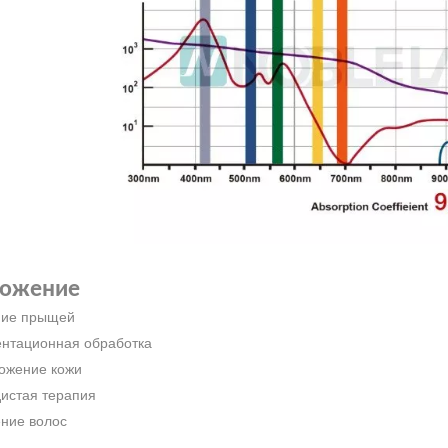
ожение
ние прыщей
ентационная обработка
ожение кожи
дистая терапия
ение волос