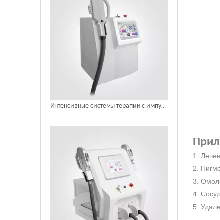
Интенсивные системы терапии с импульсной светотерапией для медицинского использования
Прил
1. Лече
2. Пигм
3. Омол
4. Сосу
5. Удал