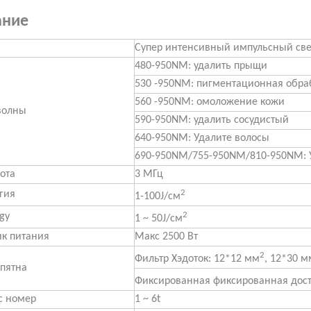
ание
Супер интенсивный импульсный све
480-950NM: удалить прыщи
530 -950NM: пигментационная обра
560 -950NM: омоложение кожи
волны
590-950NM: удалить сосудистый
640-950NM: Удалите волосы
690-950NM/755-950NM/810-950NM: У
тота
3 МГц
2
гия
1-100J/см
2
rgy
1 ~ 50J/см
ик питания
Макс 2500 Вт
2
Фильтр Хэдоток: 12*12 мм
, 12*30 м
 пятна
Фиксированная фиксированная дост
с номер
1 ~ 6t