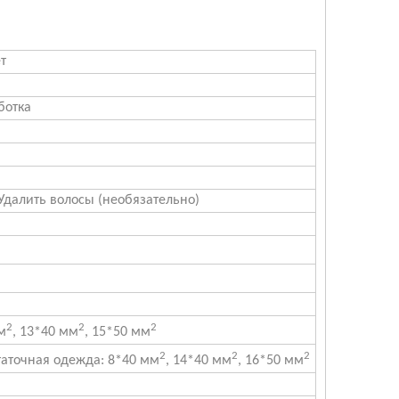
т
ботка
далить волосы (необязательно)
2
2
2
м
, 13*40 мм
, 15*50 мм
2
2
2
аточная одежда: 8*40 мм
, 14*40 мм
, 16*50 мм