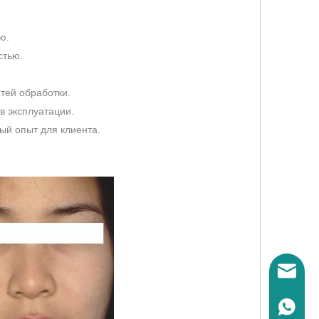
ю.
стью.
тей обработки.
в эксплуатации.
ый опыт для клиента.
Электрон
WhatsAp